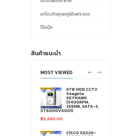
เครื่องฟอกอากาศ
เครื่องวัดอุณหภูมิอินฟราเรด
โน็ตบุ๊ค
สินค้าแนะนำ
MOST VIEWED
ikvision DS-
6TB HDD CCTV
CV2Q21FD-IW
Seagate
2.8mm)(W)
SKYHAWK
ล้องวงจรปิด
(5400RPM,
ื่อมต่อผ่าน WIFI
256MB, SATA-3,
อบันทึกได้
ST6000VX001)
ใส่ SD Card เพ
฿
5,490.00
฿
1,188.00
CTV IP Camera
CISCO SG220-