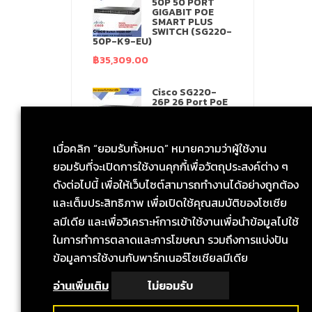
IKVISION (DS-
50P 50 PORT
CD2121G0-I)
GIGABIT POE
ะกัน 3 ปี
SMART PLUS
SWITCH (SG220-
1,859.00
50P-K9-EU)
฿
35,309.00
MOU Cue2 IPC-
22EP 2MP Wi-Fi
ndoor Security
Cisco SG220-
amera รับประกัน
26P 26 Port PoE
ปี ศูนย์ไทย
Standard SET
฿
14,099.00
฿
599.00
เมื่อคลิก “ยอมรับทั้งหมด” หมายความว่าผู้ใช้งาน
รื่องวัดอุณหภูมิ
Aruba Access
ยอมรับที่จะเปิดการใช้งานคุกกี้เพื่อวัตถุประสงค์ต่าง ๆ
IP Infrared
Point รุ่น AP-
hermometer
303(JZ320A)
ดังต่อไปนี้ เพื่อให้เว็บไซต์สามารถทำงานได้อย่างถูกต้อง
MK3 + ขาตั้ง
อุปกรณ์กระจาย
สัญญาณ
และเต็มประสิทธิภาพ เพื่อเปิดใช้คุณสมบัติของโซเชีย
3,990.00
ลมีเดีย และเพื่อวิเคราะห์การเข้าใช้งานเพื่อนำข้อมูลไปใช้
฿
8,559.00
ในการทำการตลาดและการโฆษณา รวมถึงการแบ่งปัน
P-Phone
anvill X1SP 2-
CCTV Hikvision
ข้อมูลการใช้งานกับพาร์ทเนอร์โซเชียลมีเดีย
ine (10/100)
IP Camera ( DS-
องรับ POE รับ
2CD2021G1-I
ะกัน 1 ปี
2.8mm.)
อ่านเพิ่มเติม
ไม่ยอมรับ
฿
1,799.00
฿
1,199.00