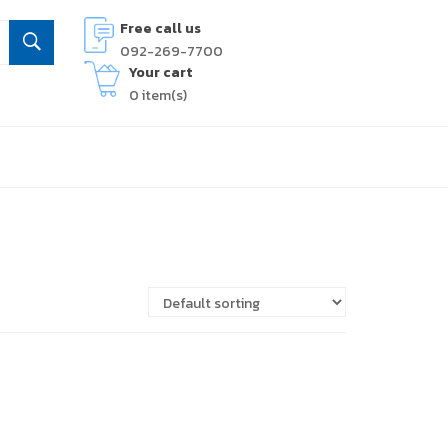
Free call us
092-269-7700
Your cart
0
item(s)