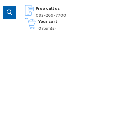
Free call us
092-269-7700
Your cart
0
item(s)